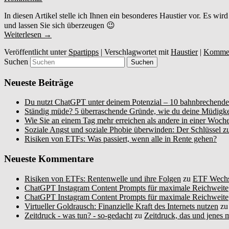
In diesen Artikel stelle ich Ihnen ein besonderes Haustier vor. Es wird
und lassen Sie sich überzeugen 😉
Weiterlesen
→
Veröffentlicht unter
Spartipps
|
Verschlagwortet mit
Haustier
|
Komment
Suchen
Neueste Beiträge
Du nutzt ChatGPT unter deinem Potenzial – 10 bahnbrechende
Ständig müde? 5 überraschende Gründe, wie du deine Müdigke
Wie Sie an einem Tag mehr erreichen als andere in einer Woch
Soziale Angst und soziale Phobie überwinden: Der Schlüssel z
Risiken von ETFs: Was passiert, wenn alle in Rente gehen?
Neueste Kommentare
Risiken von ETFs: Rentenwelle und ihre Folgen
zu
ETF Wechse
ChatGPT Instagram Content Prompts für maximale Reichweite
ChatGPT Instagram Content Prompts für maximale Reichweite
Virtueller Goldrausch: Finanzielle Kraft des Internets nutzen
z
Zeitdruck - was tun? - so-gedacht
zu
Zeitdruck, das und jenes