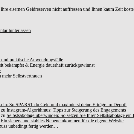
 Ihre eisernen Geldreserven nicht auffressen und Ihnen kaum Zeit kosten. 
ar hinterlassen
 und praktische Anwendungsfälle
it bekämpfst & Energie dauerhaft zurückgewinnst
e
u mehr Selbstvertrauen
ln: So SPARST du Geld und maximierst deine Erträge im Depot!
zu
Instagram-Algorithmus: Tipps zur Steigerung des Engagements
zu
Selbstsabotage überwinden: So setzen Sie Ihrer Selbstsabotage ein
u
Ein sichers und stabiles Nebeneinkommen für die eigene Website
 muss unbedingt fertig werden…