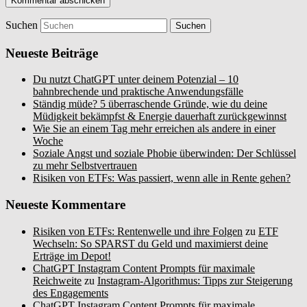
Suchen
Neueste Beiträge
Du nutzt ChatGPT unter deinem Potenzial – 10
bahnbrechende und praktische Anwendungsfälle
Ständig müde? 5 überraschende Gründe, wie du deine
Müdigkeit bekämpfst & Energie dauerhaft zurückgewinnst
Wie Sie an einem Tag mehr erreichen als andere in einer
Woche
Soziale Angst und soziale Phobie überwinden: Der Schlüssel
zu mehr Selbstvertrauen
Risiken von ETFs: Was passiert, wenn alle in Rente gehen?
Neueste Kommentare
Risiken von ETFs: Rentenwelle und ihre Folgen
zu
ETF
Wechseln: So SPARST du Geld und maximierst deine
Erträge im Depot!
ChatGPT Instagram Content Prompts für maximale
Reichweite
zu
Instagram-Algorithmus: Tipps zur Steigerung
des Engagements
ChatGPT Instagram Content Prompts für maximale